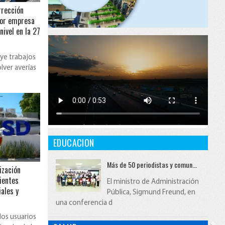
rrección
por empresa
ivel en la 27
uye trabajos
lver averías
EDUCACION
Más de 50 periodistas y comun...
ización
lientes
El ministro de Administración
ales y
Pública, Sigmund Freund, en
una conferencia d
los usuarios