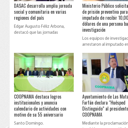
DASAC desarrolla amplia jornada
Ministerio Público solicit
social y comunitaria en varias
de prisión preventiva para
regiones del país
imputado de recibir 10,0
dólares de una persona ba
Edgar Augusto Féliz Arbona,
investigación
destacó que las jornadas
simultáneas forman parte del co
Los equipos de investiga
arrestaron al imputado 
de una entrega controla
COOPNAMA destaca logros
Ayuntamiento de Las Mat
institucionales y anuncia
Farfán declara “Huésped
calendario de actividades con
Distinguido” al president
motivo de su 55 aniversario
COOPNAMA
Santo Domingo.
Mediante la proclamació