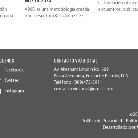
en la FIL 2025
La fundación ofrece 
ción
A90D es una metodología creada
encuentros, publica
 en una
por la escritora Keila González
distribución de libro
Báez, que ha ayudado
GUENOS
CONTACTO VIÚ DIGITAL
Av. Abraham Lincoln No. 609
Facebook
Plaza Alexandra, Ensanche Piantini, D. N.
Twitter
Teléfono: (809)475-3911
contacto.viusocial@gmail.com
Instagram
©202
Política de Privacidad
Políti
Desarrollado por