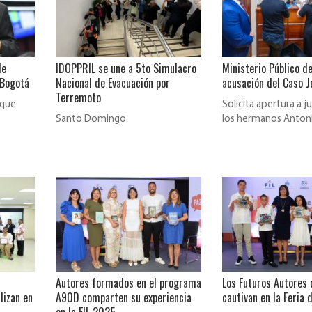
de
IDOPPRIL se une a 5to Simulacro
Ministerio Público d
 Bogotá
Nacional de Evacuación por
acusación del Caso J
Terremoto
 que
Solicita apertura a j
Santo Domingo.
los hermanos Antoni
Espaillat, por su part
Autores formados en el programa
Los Futuros Autores
lizan en
A90D comparten su experiencia
cautivan en la Feria d