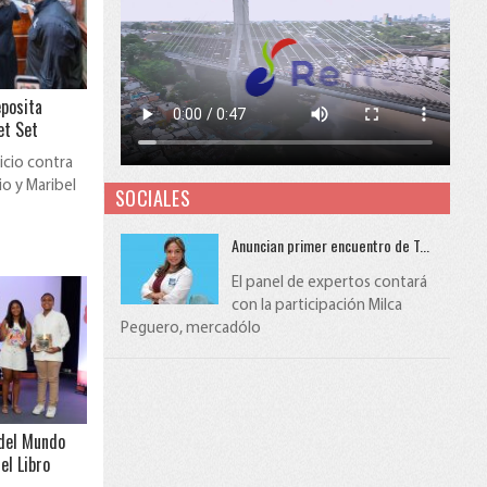
marketing
digital
innovadoras,
estamos
eposita
aquí
et Set
para
potenciar
uicio contra
tu
o y Maribel
SOCIALES
marca.
¿Quieres
Anuncian primer encuentro de T...
dar
vida
El panel de expertos contará
a
con la participación Milca
tus
Peguero, mercadólo
ideas
y
compartir
tu
voz?
 del Mundo
¡Crea
el Libro
tu