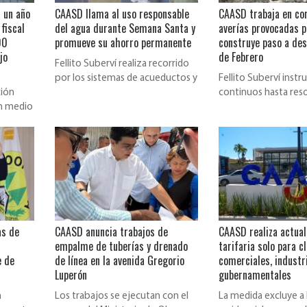
a un año
CAASD llama al uso responsable
CAASD trabaja en co
 fiscal
del agua durante Semana Santa y
averías provocadas 
00
promueve su ahorro permanente
construye paso a desn
jo
de Febrero
Fellito Suberví realiza recorrido
por los sistemas de acueductos y
Fellito Suberví instr
ción
mantiene monitoreo
continuos hasta reso
en medio
y que sectores afe
da
as de
CAASD anuncia trabajos de
CAASD realiza actual
empalme de tuberías y drenado
tarifaria solo para c
e de
de línea en la avenida Gregorio
comerciales, industri
Luperón
gubernamentales
n
Los trabajos se ejecutan con el
La medida excluye a 