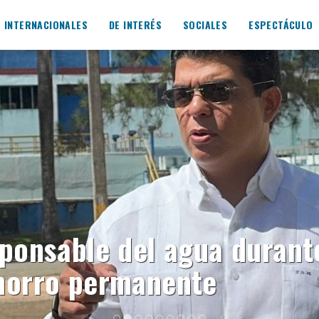
INTERNACIONALES
DE INTERÉS
SOCIALES
ESPECTÁCULO
sponsable del agua duran
horro permanente