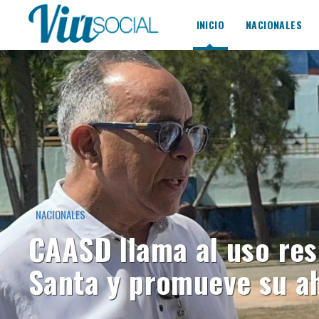
INICIO
NACIONALES
NACIONALES
CAASD llama al uso re
Santa y promueve su a